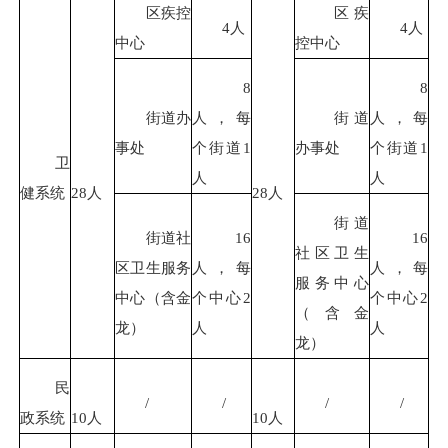
区疾控
区疾
4人
4人
中心
控中心
8
8
街道办
人，每
街道
人，每
事处
个街道1
办事处
个街道1
卫
人
人
健系统
28人
28人
街道
街道社
16
16
社区卫生
区卫生服务
人，每
人，每
服务中心
中心（含金
个中心2
个中心2
（含金
龙）
人
人
龙）
民
/
/
/
/
政系统
10人
10人