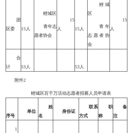
鲤城
鲤城区
区
团
15
15
青年志
青年
区委
15人
人
15人
人
愿者协会
志愿者协
会
合
计
53人
53人
附件2
鲤城区百千万活动志愿者招募人员申请表
姓
联系
职
备
单位
身份证
序号
名
方式
称
注
1