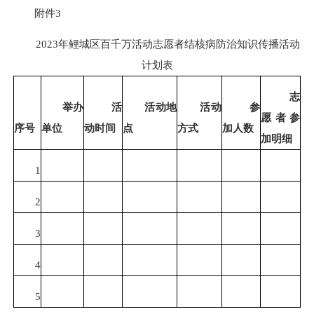
附件3
2023年鲤城区百千万活动志愿者结核病防治知识传播活动
计划表
志
举办
活
活动地
活动
参
愿者参
序号
单位
动时间
点
方式
加人数
加明细
1
2
3
4
5