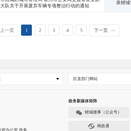
泉鲤城管
城大队关于开展废弃车辆专项整治行动的通知
上一页
1
2
3
4
5
下一页
>>
区
区直部门网站
政务新媒体矩阵
鲤城微事（公众号）
闽政通
政府办公室.政务