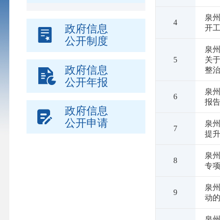
泉州
4
政府信息
开
公开制度
泉
5
关
政府信息
整
公开年报
泉州
6
报
政府信息
公开申请
泉
7
提
泉
8
专
泉州
9
动
泉