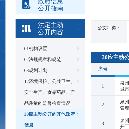
政府信息
公开指南
法定主动
公文种类：
公开内容
01机构设置
30应主动
02法规规章和规范
序号
03规划计划
12环境保护、公共卫生、
泉
1
城
安全生产、食品药品、产
泉
品质量的监督检查情况
2
管理
30应主动公开的其他政府
泉州
3
信息
开