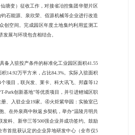
（仙塘变）征收工作，对接省冶控集团华塑片区
动钧石能源、泉欣荣、佰源机械等企业进行改造
众创空间。完成园区年度土地集约利用监测工
济发展与环境包含相结合。
入驻投产条件的标准化工业园区面积41.55
积14.92万平方米，占比84.3%。实际入驻面积
24个项目，联兴发、莱卡、科大讯飞、邦森等12
Park创新基地”等优质项目，并引进鲤城区职
册、入驻企业19家。④火炬紫华园：实验室已
胞、在外泉商中秋返乡契机，举办“温陵月明共
发科、新华三等500强企业并成功签约。鼓励
全市首批获认定的企业异地研发中心（全市仅5