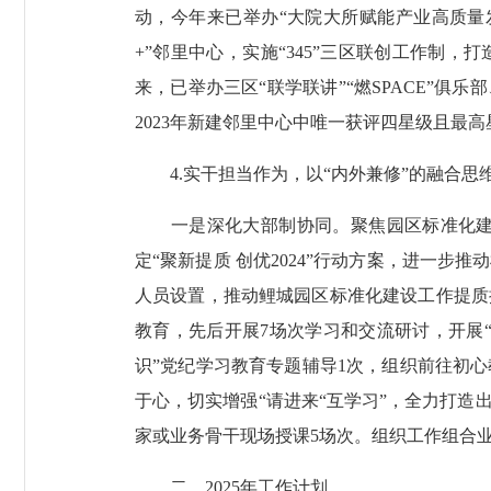
动，今年来已举办“大院大所赋能产业高质量发
+”邻里中心，实施“345”三区联创工作制
来，已举办三区“联学联讲”“燃SPACE”俱
2023年新建邻里中心中唯一获评四星级且最
4.实干担当作为，以“内外兼修”的融合思
一是深化大部制协同。聚焦园区标准化建设
定“聚新提质 创优2024”行动方案，进一
人员设置，推动鲤城园区标准化建设工作提质
教育，先后开展7场次学习和交流研讨，开展“
识”党纪学习教育专题辅导1次，组织前往初
于心，切实增强“请进来“互学习”，全力打
家或业务骨干现场授课5场次。组织工作组合
二、2025年工作计划