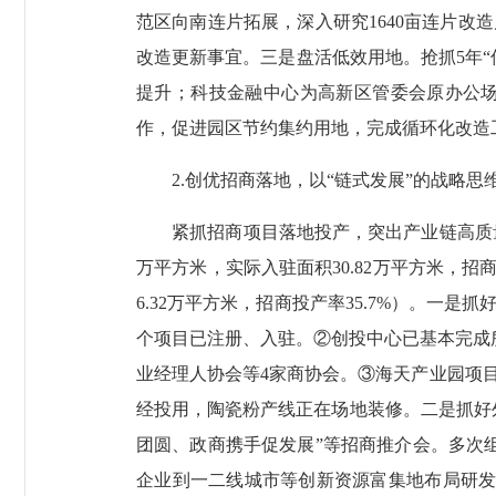
范区向南连片拓展，深入研究1640亩连片
改造更新事宜。三是盘活低效用地。抢抓5年
提升；科技金融中心为高新区管委会原办公
作，促进园区节约集约用地，完成循环化改造
2.创优招商落地，以“链式发展”的战略思
紧抓招商项目落地投产，突出产业链高质量重
万平方米，实际入驻面积30.82万平方米，招商投
6.32万平方米，招商投产率35.7%）。一
个项目已注册、入驻。②创投中心已基本完成所
业经理人协会等4家商协会。③海天产业园项
经投用，陶瓷粉产线正在场地装修。二是抓好
团圆、政商携手促发展”等招商推介会。多次
企业到一二线城市等创新资源富集地布局研发