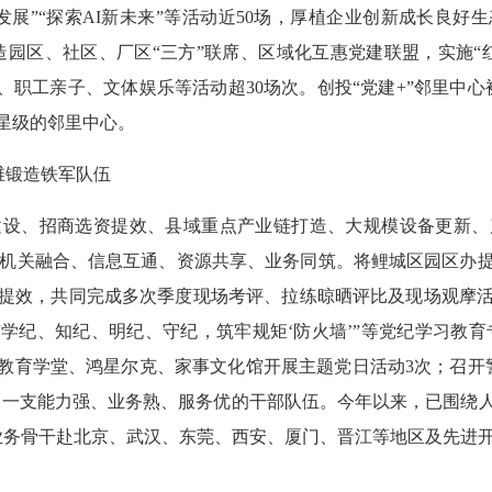
展”“探索AI新未来”等活动近50场，厚植企业创新成长良好
，打造园区、社区、厂区“三方”联席、区域化互惠党建联盟，实施
乐部、职工亲子、文体娱乐等活动超30场次。创投“党建+”邻里中
高星级的邻里中心。
维锻造铁军队伍
、招商选资提效、县域重点产业链打造、大规模设备更新、
步推动机关融合、信息互通、资源共享、业务同筑。将鲤城区园区
提效，共同完成多次季度现场考评、拉练晾晒评比及现场观摩
学纪、知纪、明纪、守纪，筑牢规矩‘防火墙’”等党纪学习教育
心教育学堂、鸿星尔克、家事文化馆开展主题党日活动3次；召开
造出一支能力强、业务熟、服务优的干部队伍。今年以来，已围绕
业务骨干赴北京、武汉、东莞、西安、厦门、晋江等地区及先进开