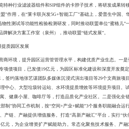
克特种行业滤波器组件和SIP组件的卡脖子技术，将研发成果转
盟”作用，在“莱卡联兴发5G+智能工厂”基础上，爱普生中国、
品物性测试等功能性检验检测研发，同时推动联盟单位“蜜格儿
品牌解决方案工作室（泉州），推动联盟“链式发展”。
维提质园区发展
环境，提升园区运营管管理水平，构建优质产业生态。一是强
施专项债项目，已发债19亿元，为园区标准化建设和深度开发奠
体，签约落地张艺谋团队多媒体沉浸式演出项目等29个文商旅项
态治理中心、大型垃圾转运站、水环境提质增效等环境提升项目
寓、健康小屋、咖啡厅等，打造品质化产业社区。二是强化全链条
部制”协同工作机制，按“空间+产业+赋能”3个服务职能融合
产链、产融提供增值服务。打造“高新产融汇”平台，实行“伙
100亿元，为企业增资扩产赋能助力。常态化聚焦技术服务、