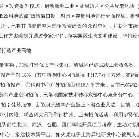
改造片区改造提升模式，启动新塘工业区及周边片区公共配套地块
“低效用地试点”政策窗口期，对园区存量用地进行全面摸底，推
场所，已将其腾挪调整为国企投资建设的众创空间，并获评市级
工作方案编制并通过专家评审，落实园区生态文明建设，坚持经
维打造产业高地
构，加快打造优质产业集群。鲤城区已建成竣工验收备案、具备
产率74.18% （其中科创中心可招商面积17.7万平方米，签约面
是抓好招商投产。①科创中心对外招商面积16万平方米，目前已签约
有产业空间招商，已落地国家技术转移东部中心泉州分中心、“T-
目招引梵莎服饰、新双良无缝等产业链上下游企业入驻，目前，注
外引内培。联合科大讯飞举行杭州、上海招商活动，利用乡贤侨
组队前往北京、武汉、合肥、厦门等地开展项目考察，主动对接联
中心，搭建技术新平台。如火炬电子上海异地研发中心被列入