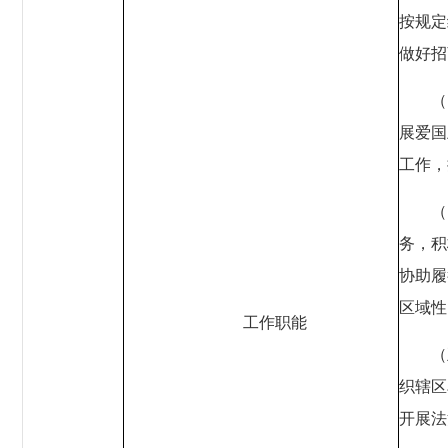
按规定
做好招
（
展爱国
工作，
（
务，积
协助履
区域性
工作职能
（
织辖区
开展法