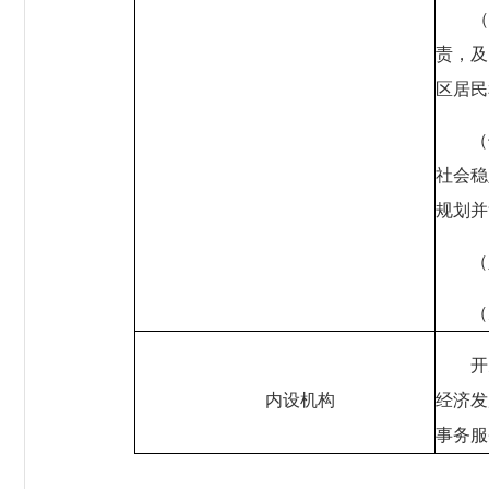
责，及
区居民
（
社会稳
规划并
（
（
开
内设机构
经济发
事务服