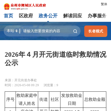
繁体
首页
区政府
政务公开
解读回应
办事服务
长者模式
2026年４月开元街道临时救助情况
公示
来源：开元街道办事处
时间：2026-05-08 09:29
浏览量：
9
救助家庭申
发放救助金
序号
街道
社区
总救助金额
请人姓名
日期