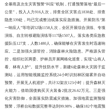
全暴雨及次生灾害预警“叫应”机制，打通预警落地“最后一
公里”，投入人力916人次，排查全区灾害点1838处、排查
隐患339处，均已完成整治或落实应急措施。开展防汛“第
一响应人”等培训52场1158人次，全区开展综合演练、专项
演练、自主转移避险演练等117场1507人。落实各类应急救
援队伍127支，人数1480人，确保能够在灾害发生时迅速响
应。二是加强火源管控，消除森林火险隐患。严格源头管
控，组织社区两委、护林员开展网格化巡查，实现“山有人
看、林有人护”。提升技防水平，新建6处森林火灾因子监
测站，运用智能视频监控系统24小时识别林区烟雾并自动
预警。开展无人机巡护，共计32架次123小时；提升森林灭
火能力，借助国债购买灭火装备2批次26.62万元。三是强
化灾害防御，全面落实防震减灾措施。加强地震监测预报
预警，浮桥台站数据完整率达到99.98%，确保182个地震预