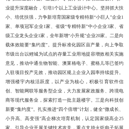
业提升深度融合，引培1个以上工业设计中心。坚持抓大扶
小、培优扶强，力争新培育国家级专精特新“小巨人”企业1
家、单项冠军企业1家、省级“专精特新”中小企业3家、省
级工业龙头企业1家，全年新增“小升规”企业20家。二是向
载体效能要“集约度”。提升标准化园区亩产量，向上争取
市级出台以鲤城为试点的存量工业用地提容增效相关实施
意见，推动中通生物智能、澳莱格电子、蜜格儿等已签约
入驻项目投产见效，推动园区规上企业入园率持续提升。
增强楼宇内核活跃度，以产业为核心，积极引育软件信
创、智能网联等服务型企业，大力发展家政服务、跨境电
商等现代服务业，探索打造一批主题楼宇。三是向科技创
新要“集约度”。扎实推进“四个倍增”计划，健全“微成长、
小升高、高变强”高企梯次培育机制，认定国家级高企25
家。引导企业开展关键技术攻关，重点支持火炬电子拓展