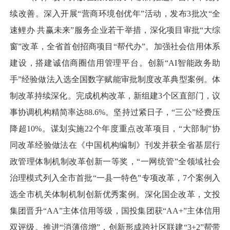
续改善。深入开展“营商环境创优年”活动，发布3批次“全
速鲤办 共赢未来”服务企业若干举措，深化项目审批“大综
窗”改革，全省首创招商项目“帮代办”。加强社会信用体系
建设，搭建诚信商圈信用管理平台。创新“AI智能政务助
手”经验做法入选全国数字赋能审批制度改革典型案例。体
制改革持续深化。完成机构改革，新组建3个区直部门，议
事协调机构精简率达88.6%。坚持过紧日子，“三公”经费压
降超10%。谋划实施22个年度重点改革项目，“大部制”协
同改革经验做法在《中国机构编制》刊发并获全省基层行
政管理体制机制改革创新一等奖，“一网统管”全领域社会
治理模式列入全市首批“一县一特色”专项改革，7个案例入
选全市机关体制机制创新优秀案例。深化国企改革，文投
集团晋升“AA”主体信用等级，国投集团获“AA+”主体信用
双评级。推进“消薄倍增”，创新形成跨社区联建“3+2”帮带