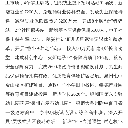
工市场，4个零工驿站，组织线上线下招聘活动91场次，新
增就业超7200人。兑现稳就业奖补资金、发放失业保险待
遇、减轻失业保险缴费超5200万元。建成8个暖“新”鲤驿
站、2个社区服务站。新增基本医保参保超5500人，电子社
保卡持有率82.5%。稳妥推进渐进式延迟法定退休年龄改
革。开展“物业+养老”试点，投入90万元新建3所长者食
堂。建成科创中心、火炬电子2个保障房项目616套。粮食
安全保障有力，完成2600吨政府储备粮轮换计划，民生商
品保供稳价扎实有效。优质教育供给扩容提质。泉州七中
金山校区扩建项目、通政中心小学田中校区、崇德产业园
等教育项目建成投用，新增学位2620个。鲤城区第六实验
幼儿园获评“泉州市示范幼儿园”，福师大泉州附中晋升省
一级达标高中，泉中职校试点设立综合高中班。深入开
展“层级式片区联动教研”，新增“5G+专递课堂”试点校13