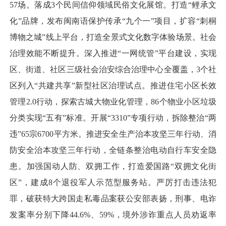
57场。落成3个民间信仰领域民俗文化展馆。打造“鲤承文
化”品牌，发布闽南语保护传承“九个一”项目，扩容“刺桐
博物之城”线上平台，打造全景式文化数字体验场景。社会
治理效能不断提升。深入推进“一网统管”平台建设，实现
区、街道、社区三级社会治安综合治理中心全覆盖，3个社
区列入“共建共享”新型社区治理试点。推进住宅小区长效
管理2.0行动，探索古城大物业化管理，86个物业小区垃圾
分类实现“五有”标准。开展“3310”专项行动，拆除整治“两
违”65宗6700平方米。推进安全生产治本攻坚三年行动、消
防安全治本攻坚三年行动，全链条整治电动自行车安全隐
患。加强国动人防、双拥工作，打造爱国路“双拥文化街
区”，建成8个退役军人示范型服务站。严厉打击违法犯
罪，破获特大跨国走私毒品案获公安部表扬，刑事、电诈
发案率分别下降44.6%、59%，境外涉诈重点人员劝返率