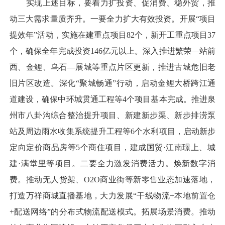
实现上述目标，要着力扩投资、促消费、稳外贸，推
动三大需求量质齐升。一要全力扩大有效投资。开展“项目
提效年”活动，实施在建重点项目82个，新开工重点项目37
个，确保全年完成投资146亿元以上。深入推进繁荣—站前
西、金鲤、乌石—展城等重点片区更新，推进古城危旧老
旧片区改造。深化“聚城畅通”行动，启动金鲤大桥跨江通
道建设，确保中环城贯通工程等4个项目基本完成。推进泉
州市八卦沟综合整治提升项目、新建新步渠、新步排涝泵
站及周边雨水收集系统提升工程等6个水利项目，启动新步
定向定价商品房等5个商住项目，建成国贸·江南璟上、城
建·满堂里等项目。二要全力激发消费活力。焕新数字消
费。推动无人货架、O2O商业街等新零售业态加速落地，
打造万祥商城直播基地，大力发展“干线物流+本地前置仓
+配送网络”的分布式物流配送模式。拓展场景消费。推动