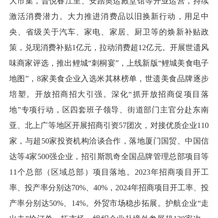
大市集，晋悦春江里、安踏奥运殿堂馆等开业运营，持续
激活消费潜力。大力推进消费品以旧换新行动，用足中
央、省级关于汽车、家电、家居、厨卫等的焕新补贴政
策，兑现消费补贴1亿元，拉动消费超12亿元。开展世遗风
味商家评选，推出鲤城“刺桐宴”，上线新版“鲤城美食电子
地图”，8家美食企业入选米其林榜单，世遗美食品牌逐步
培塑。开放招商招大引强。深化“抓开放招商促项目落
地”专项行动，区四套班子领导、街道部门主官分赴东南
亚、北上广等地区开展招商引资57团次，对接优质企业110
家，与超50家投资机构洽谈合作，落地厦门国贸、中国信
达等4家500强企业，招引斯凯奇全国品牌管理总部项目等
11个总部（区域总部）项目落地。2023年招商项目开工
率、投产率分别达70%、40%，2024年招商项目开工率、投
产率分别达50%、14%。外贸市场稳步拓展。护航企业“走