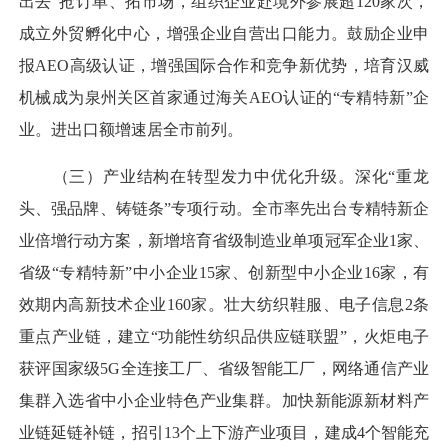
出去”抢订单、拓市场，组织企业赴境外参展超120家次，
成立外贸孵化中心，增强企业自营出口能力。鼓励企业申
报AEO高级认证，增强国际合作和竞争新优势，培育汉威
机械成为泉州关区首家通过海关AEO认证的“专精特新”企
业。进出口额增速居全市前列。
（三）产业结构在转型发力中优化升级。深化“重龙
头、强品牌、铸链条”专项行动。全市率先出台专精特新企
业倍增行动方案，新增培育省级制造业单项冠军企业1家、
省级“专精特新”中小企业15家、创新型中小企业16家，有
效期内高新技术企业160家。壮大纺织鞋服、电子信息2条
重点产业链，建立“功能性纺织品供应链联盟”，火炬电子
获评国家级5G全连接工厂、省级智能工厂，网络通信产业
集群入选省中小企业特色产业集群。加快新能源新材料产
业链延链补链，招引13个上下游产业项目，建成4个智能充