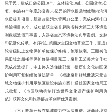
绿于民，建成口袋公园10个、立体绿化10处、公园绿地5公
顷。实施44个年度总投资6.6亿元的污水提质增效和内沟河
水质提升项目，新建改造污水管网21公里，完成内河排口
整治项目16个。成功破获全省首起跨省特大第三方环境监
测数据造假刑事案，入选省生态环境执法典型案例。文脉
印记活化传承。有序推进第四次全国文物普查工作，完成1
轮省级以上文物保护单位保护修缮，施琅故宅、王顺兴信
局旧址之船楼等保护修缮项目完工，泉州工艺美术合作社
完成改造提升，中山路入选住建部第一批历史文化街区保
护利用可复制经验做法清单，《福建泉州鲤城世遗宋元古
城文物保护利用示范区建设实施方案》通过国家文物局正
式批复，《市区联动机制打造世界文化遗产保护利用典
范》获评文化和旅游部改革创新优秀案例。
（六）改革开放在集成聚力中纵深推进。营商环境持