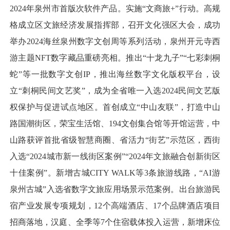
2024年泉州市首版次软件产品。实施“文商旅+”行动。高规
格成立区文旅经济发展指挥部，召开文化强区大会，成功
举办2024海丝泉州数字文创周等系列活动，泉州开元寺西
游主题NFT数字藏品重磅亮相。推出“十龙九子”“七彩刺桐
蛇”等一批数字文创IP，推出海丝数字文化版权平台，设
立“刺桐民间文艺奖”，成为全省唯一入选2024民间文艺版
权保护与促进试点地区。首创成立“中山友联”，打造中山
路国潮街区，荣宝生活馆、194文创集合馆等开馆运营，中
山路获评首批省级智慧商圈、省活力“街艺”示范区，西街
入选“2024城市新一线街区案例”“2024年文旅融合创新街区
十佳案例”。新增古城CITY WALK等3条旅游线路，“AI游
泉州古城”入选省数字文旅应用场景示范案例。出台旅游民
宿产业发展专项规划，12个高端酒店、17个品牌酒店项目
招商落地，汉庭、全季等7个住宿载体投入运营，新增床位