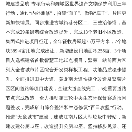
城建提品质”专项行动和鲤城区世界遗产文物保护利用三年
行动，通过“内外兼修”，扮靓“面子”、做强“底子”。片区更
新加快铺展。同步推进古城街巷分区二、三整治修缮，基
本完成29条街巷综合改造提升，完成13个老旧小区改造。
集团式推进项目征迁，全年征收房屋超75万平方米，7个地
块389.4亩用地完成出让，新增建设用地面积255亩。3个项
目入选福建省首批智慧工地试点项目，繁荣—站前西片区
列入全省城市片区综合开发类样板工程。功能品质稳步提
升。全面推进田中大道、黄龙南大道快捷化改造及繁荣片
区区间道路等项目建设，金鲤大道全线完工，5处重要道路
节点完成改造。全力推动第三轮中央生态环保督察通报问
题整改，完成矿山综合整治和生态修复“百日攻坚”行动。
推进“无废城市”建设，建成江南片区大型垃圾中转站，新
建改建公厕12座，改造提升公厕32座。坚持移步见景、还