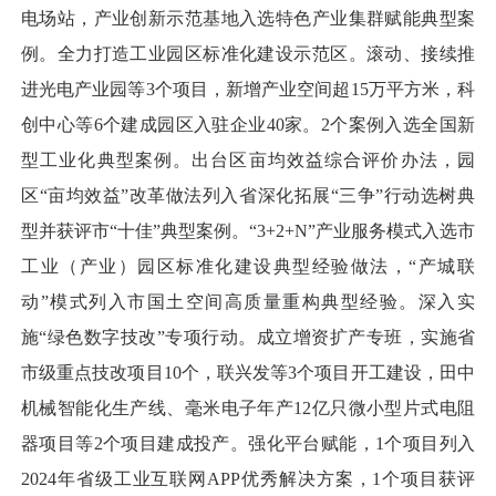
电场站，产业创新示范基地入选特色产业集群赋能典型案
例。全力打造工业园区标准化建设示范区。滚动、接续推
进光电产业园等3个项目，新增产业空间超15万平方米，科
创中心等6个建成园区入驻企业40家。2个案例入选全国新
型工业化典型案例。出台区亩均效益综合评价办法，园
区“亩均效益”改革做法列入省深化拓展“三争”行动选树典
型并获评市“十佳”典型案例。“3+2+N”产业服务模式入选市
工业（产业）园区标准化建设典型经验做法，“产城联
动”模式列入市国土空间高质量重构典型经验。深入实
施“绿色数字技改”专项行动。成立增资扩产专班，实施省
市级重点技改项目10个，联兴发等3个项目开工建设，田中
机械智能化生产线、毫米电子年产12亿只微小型片式电阻
器项目等2个项目建成投产。强化平台赋能，1个项目列入
2024年省级工业互联网APP优秀解决方案，1个项目获评