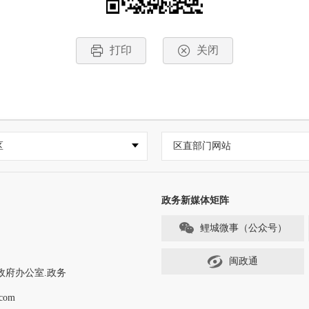
打印
关闭
区
区直部门网站
政务新媒体矩阵
鲤城微事（公众号）
闽政通
政府办公室.政务
com