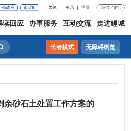
省政府
市政府
繁体
登录
注册
网站支持IPV6
解读回应
办事服务
互动交流
走进鲤城
长者模式
无障碍浏览
剩余砂石土处置工作方案的