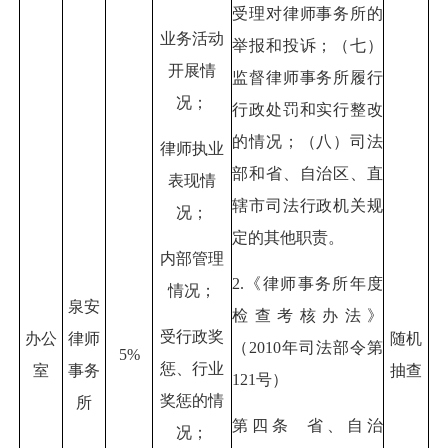
受理对律师事务所的
业务活动
举报和投诉；（七）
开展情
监督律师事务所履行
况；
行政处罚和实行整改
的情况；（八）司法
律师执业
部和省、自治区、直
表现情
辖市司法行政机关规
况；
定的其他职责。
内部管理
2.《律师事务所年度
情况；
泉安
检查考核办法》
受行政奖
办公
律师
随机
（2010年司法部令第
5%
惩、行业
室
事务
抽查
121号）
奖惩的情
所
第四条 省、自治
况；