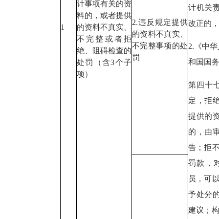
计事项有关的资
计机关
料的，或者提供
2.违反规定提供
改正的
1
的资料不真实、
的资料不真实、
不完整或者拒
不完整事项的处
2.《中
绝、阻碍检查的
罚
和国国务
处罚（含3个子
项）
第四十
定，拒
提供的
的，由
告；拒
罚款，
员，可
予处分
建议；