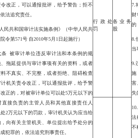
责令改正，可以通报批评，给予警告；拒不
7
，依法追究责任。
财
行政处
各业务
的
罚
股
华人民共和国审计法实施条例》（中华人民共
院令第571号 自2010年5月1日起施行）
8
当
七条 被审计单位违反审计法和本条例的规
绝、拖延提供与审计事项有关的资料，或者
9
资料不真实、不完整，或者拒绝、阻碍检查
施
审计机关责令改正，可以通报批评，给予警
害
不改正的，对被审计单位可以处5万元以下的
失
对直接负责的主管人员和其他直接责任人
1
以处2万元以下的罚款，审计机关认为应当给
法
的，向有关主管机关、单位提出给予处分的
不
构成犯罪的，依法追究刑事责任。