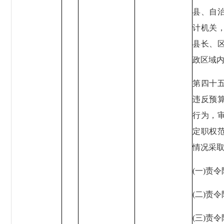
县、自
计机关
县长、
政区域
第四十五
违反预
行为，
定职权
情况采
(一)责
(二)责
(三)责