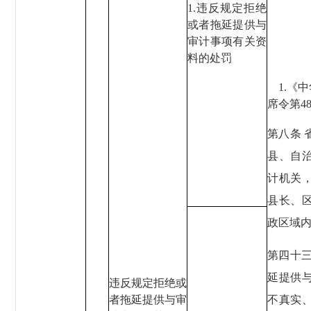
1.违反规定拒绝
或者拖延提供与
审计事项有关资
料的处罚
1.《
席令第48
第八条
县、自
计机关
县长、
政区域
第四十
延提供
违反规定拒绝或
者拖延提供与审
不真实