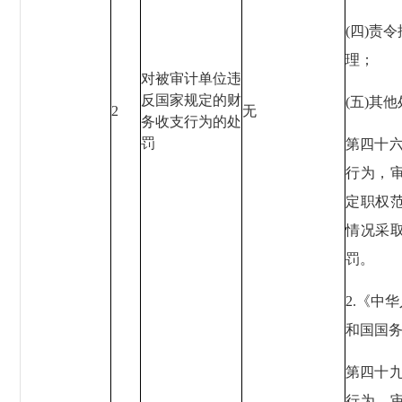
(四)责
理；
对被审计单位违
反国家规定的财
(五)其
2
无
务收支行为的处
罚
第四十
行为，
定职权
情况采
罚。
2.《中
和国国务
第四十
行为，