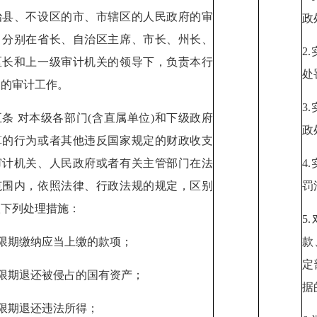
治县、不设区的市、市辖区的人民政府的审
政
，分别在省长、自治区主席、市长、州长、
2
区长和上一级审计机关的领导下，负责本行
处
内的审计工作。
3
条 对本级各部门(含直属单位)和下级政府
政
算的行为或者其他违反国家规定的财政收支
审计机关、人民政府或者有关主管部门在法
4
范围内，依照法律、行政法规的规定，区别
罚
取下列处理措施：
5
令限期缴纳应当上缴的款项；
款
定
令限期退还被侵占的国有资产；
据
令限期退还违法所得；