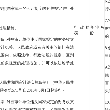
6
令按照国家统一的会计制度的有关规定进行处
行
7
行政处
各业务
他处理措施。
财
罚
股
的
六条 对被审计单位违反国家规定的财务收支
审计机关、人民政府或者有关主管部门在法
8
范围内，依照法律、行政法规的规定，区别
当
取前条规定的处理措施，并可以依法给予处
9
施
华人民共和国审计法实施条例》（中华人民共
害
院令第571号 自2010年5月1日起施行）
失
九条 对被审计单位违反国家规定的财务收支
1
审计机关在法定职权范围内，区别情况采取