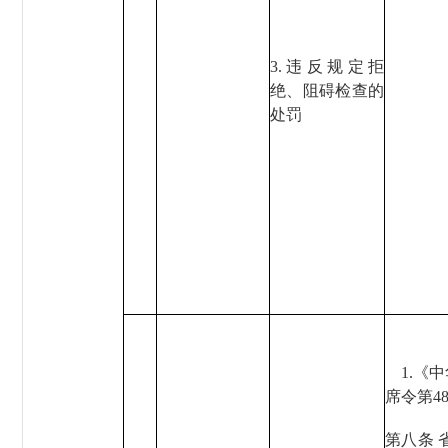
3.违反规定拒
绝、阻碍检查的
处罚
1.《
席令第48
第八条