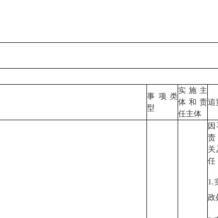
实施主
事项类
据
体和责
追
型
任主体
因
责
关
任
1
政