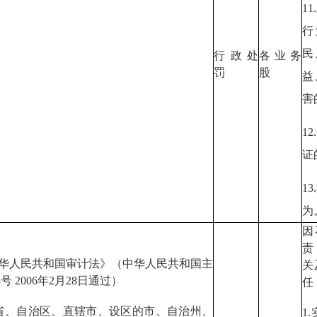
1
行
民
行政处
各业务
罚
股
益
害
1
证
1
为
因
责
中华人民共和国审计法》（中华人民共和国主
关
号 2006年2月28日通过）
任
 省、自治区、直辖市、设区的市、自治州、
1