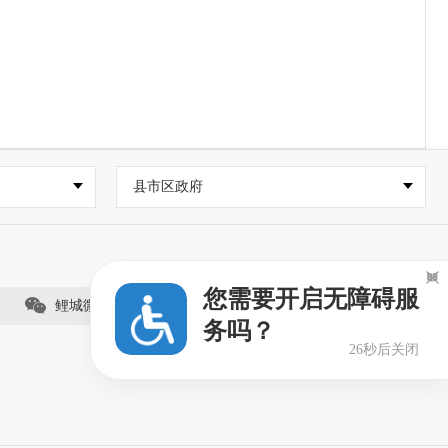
县市区政府

您需要开启无障碍服
鲤城微事（视频号）
务吗？
25秒后关闭