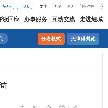
省政府
市政府
繁体
登录
注册
网站支持IPV6
解读回应
办事服务
互动交流
走进鲤城
长者模式
无障碍浏览
访