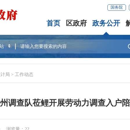
国务院
首页
区政府
政务公开
统计局
>
工作动态
州调查队莅鲤开展劳动力调查入户陪
0
浏览量：
22