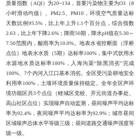
质量指数（AQI）为20~134，首要污染物主要为O3（8
小时滑动均值）、PM2.5、PM10，环境空气质量达标
天数比例95.5%，比上年上升1.1个百分点，综合指数
2.63，比上年下降2.6%；降雨50期，降水pH值在5.30～
7.50范围内，酸雨率为10.0%。地表水省控断面（浮桥
点位）地表水水质（5期）达标率100%，集中式饮用水
水源地水质达标率100%，入海沟渠“除黑消劣”完成
100%、7个内河入江口基本消劣。全区受污染耕地安全
利用率100%，土壤环境质量保持稳定。全年全区声环
境功能区共3个点位（鲤城区党校、开元街道办事处、
高山社区点位）实现噪声自动监测，昼间噪声平均达标
率为92.4%，夜间噪声平均达标率为92.9%；城市昼间
区域噪声总体水平等级三级；昼间道路交通噪声强度等
级一级。