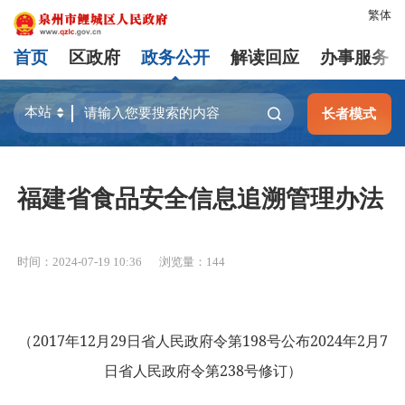
繁体
首页
区政府
政务公开
解读回应
办事服务
长者模式
福建省食品安全信息追溯管理办法
时间：2024-07-19 10:36
浏览量：
144
2017
12
29
198
2024
2
7
（
年
月
日省人民政府令第
号公布
年
月
238
日省人民政府令第
号修订）