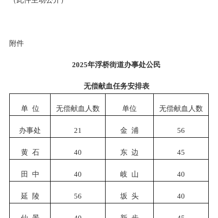
附件
2025年浮桥街道办事处公民
无偿献血任务安排表
单 位
无偿献血人数
单位
无偿献血人数
办事处
21
金 浦
56
黄 石
40
东 边
45
田 中
40
岐 山
40
延 陵
56
坂 头
40
仙 景
40
新 步
45