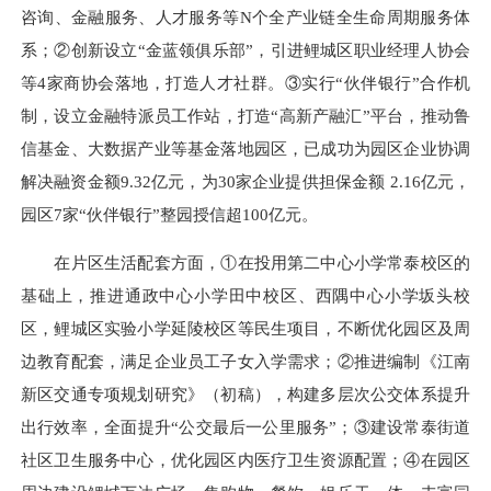
咨询、金融服务、人才服务等N个全产业链全生命周期服务体
系；②创新设立“金蓝领俱乐部”，引进鲤城区职业经理人协会
等4家商协会落地，打造人才社群。③实行“伙伴银行”合作机
制，设立金融特派员工作站，打造“高新产融汇”平台，推动鲁
信基金、大数据产业等基金落地园区，已成功为园区企业协调
解决融资金额9.32亿元，为30家企业提供担保金额 2.16亿元，
园区7家“伙伴银行”整园授信超100亿元。
在片区生活配套方面，①在投用第二中心小学常泰校区的
基础上，推进通政中心小学田中校区、西隅中心小学坂头校
区，鲤城区实验小学延陵校区等民生项目，不断优化园区及周
边教育配套，满足企业员工子女入学需求；②推进编制《江南
新区交通专项规划研究
》（初稿
）
，构建多层次公交体系提升
出行效率，全面提升“公交最后一公里服务”；③建设常泰街道
社区卫生服务中心，优化园区内医疗卫生资源配置；④在园区