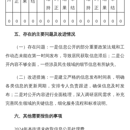
正
果
结
持
正
果
结
持
正
果
结
0
0
0
0
0
0
0
0
0
0
0
0
0
0
0
五、存在的主要问题及改进情况
（一）存在问题：一是信息公开的部分重要政策法规和工
作动态未能在第一时间发布，导致居民获取信息滞后；二是公
开内容不够全面，一些涉及民生领域的细节信息有所缺失。
（二）改进措施：一是建立严格的信息发布时间表，明确
各类信息的更新周期，安排专人负责跟进，确保信息及时发
布；二是对公开内容进行全面梳理，深入调研居民需求，补充
完善民生领域的关键信息，细化服务流程和标准说明。
六、其他需要报告的事项
2024年本街道未收取信息公开处理费。