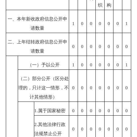
织
构
一、本年新收政府信息公开申
1
0
0
0
0
0
1
请数量
二、上年结转政府信息公开申
0
0
0
0
0
0
0
请数量
（一）予以公开
1
0
0
0
0
0
1
（二）部分公开（区分处
理的，只计这一情形，不
0
0
0
0
0
0
0
计其他情形）
1.属于
国家秘密
0
0
0
0
0
0
0
2.其他法律行政
0
0
0
0
0
0
0
法规禁止公开