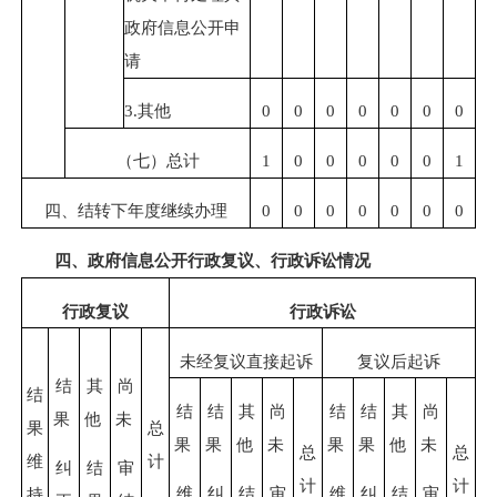
政府信息公开申
请
3.其他
0
0
0
0
0
0
0
（七）总计
1
0
0
0
0
0
1
四、结转下年度继续办理
0
0
0
0
0
0
0
四、政府信息公开行政复议、行政诉讼情况
行政复议
行政诉讼
未经复议直接起诉
复议后起诉
结
其
尚
结
结
结
其
尚
结
结
其
尚
果
他
未
果
总
果
果
他
未
果
果
他
未
总
总
维
计
纠
结
审
计
计
维
纠
结
审
维
纠
结
审
持