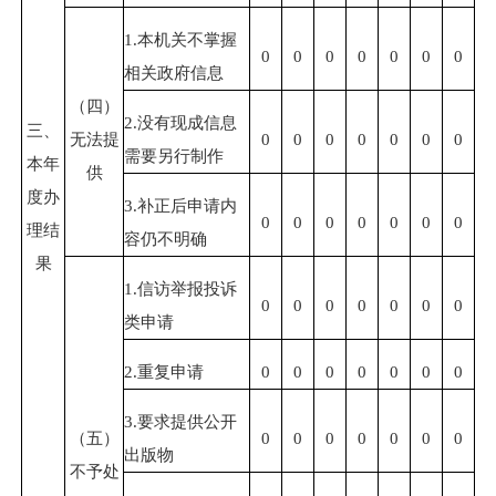
1.本机关不掌握
0
0
0
0
0
0
0
相关政府信息
（四）
2.没有现成信息
三、
无法提
0
0
0
0
0
0
0
需要另行制作
本年
供
度办
3.补正后申请内
0
0
0
0
0
0
0
理结
容仍不明确
果
1.信访举报投诉
0
0
0
0
0
0
0
类申请
2.重复申请
0
0
0
0
0
0
0
3.要求提供公开
（五）
0
0
0
0
0
0
0
出版物
不予处