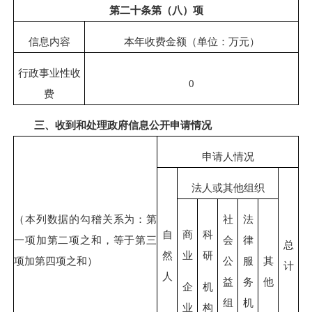
第二十条第（八）项
信息内容
本年收费金额（单位：万元）
行政事业性收
0
费
三、收到和处理政府信息公开申请情况
申请人情况
法人或其他组织
（本列数据的勾稽关系为：第
社
法
自
商
科
一项加第二项之和，等于第三
会
律
总
然
业
研
项加第四项之和）
公
服
其
计
人
益
务
他
企
机
组
机
业
构