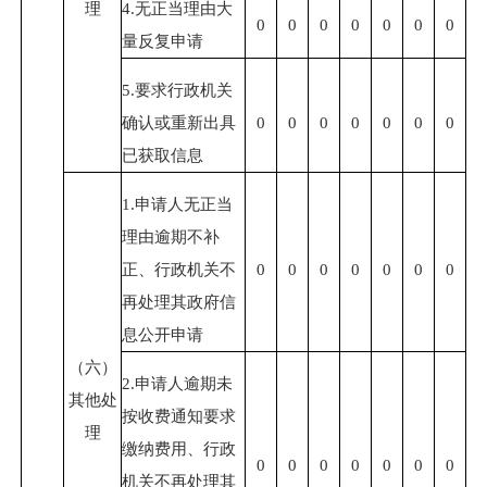
理
4.无正当理由大
0
0
0
0
0
0
0
量反复申请
5.要求行政机关
确认或重新出具
0
0
0
0
0
0
0
已获取信息
1.申请人无正当
理由逾期不补
正、行政机关不
0
0
0
0
0
0
0
再处理其政府信
息公开申请
（六）
2.申请人逾期未
其他处
按收费通知要求
理
缴纳费用、行政
0
0
0
0
0
0
0
机关不再处理其