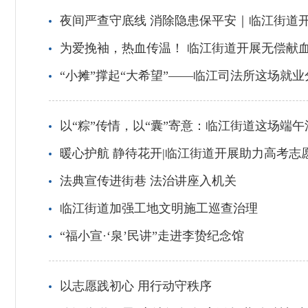
夜间严查守底线 消除隐患保平安｜临江街道
为爱挽袖，热血传温！ 临江街道开展无偿献
“小摊”撑起“大希望”——临江司法所这场就
以“粽”传情，以“囊”寄意：临江街道这场端
暖心护航 静待花开|临江街道开展助力高考志
法典宣传进街巷 法治讲座入机关
临江街道加强工地文明施工巡查治理
“福小宣·‘泉’民讲”走进李贽纪念馆
以志愿践初心 用行动守秩序