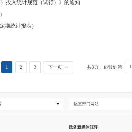
D）投入统计规范（试行）》的通知
9）
年定期统计报表）
1
2
3
下一页
共
3
页，跳转到第
>>
区
区直部门网站
政务新媒体矩阵