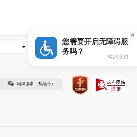

您需要开启无障碍服
县市区政府
务吗？
25秒后关闭
鲤城微事（视频号）