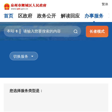
繁体
首页
区政府
政务公开
解读回应
办事服务
长者模式
切换服务
您选择服务类型是：