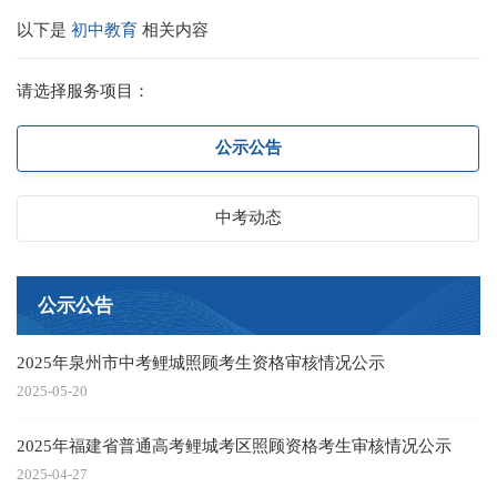
以下是
初中教育
相关内容
请选择服务项目：
公示公告
中考动态
公示公告
2025年泉州市中考鲤城照顾考生资格审核情况公示
2025-05-20
2025年福建省普通高考鲤城考区照顾资格考生审核情况公示
2025-04-27