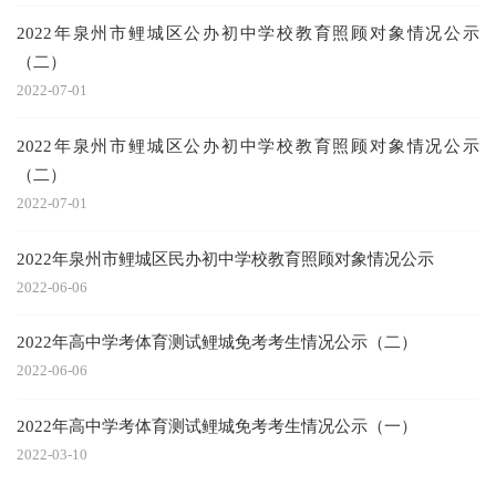
2022年泉州市鲤城区公办初中学校教育照顾对象情况公示
（二）
2022-07-01
2022年泉州市鲤城区公办初中学校教育照顾对象情况公示
（二）
2022-07-01
2022年泉州市鲤城区民办初中学校教育照顾对象情况公示
2022-06-06
2022年高中学考体育测试鲤城免考考生情况公示（二）
2022-06-06
2022年高中学考体育测试鲤城免考考生情况公示（一）
2022-03-10