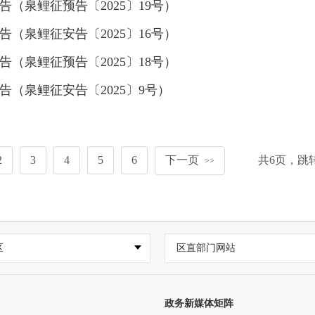
（泉鲤征预告〔2025〕19号）
（泉鲤征安告〔2025〕16号）
（泉鲤征预告〔2025〕18号）
（泉鲤征安告〔2025〕9号）
2
3
4
5
6
下一页
共
6
页，跳
>>
区
区直部门网站
政务新媒体矩阵