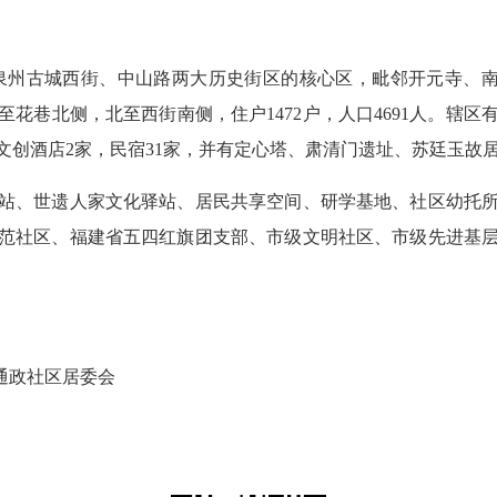
古城西街、中山路两大历史街区的核心区，毗邻开元寺、南外
花巷北侧，北至西街南侧，住户1472户，人口4691人。辖
文创酒店2家，民宿31家，并有定心塔、肃清门遗址、苏廷玉故居
、世遗人家文化驿站、居民共享空间、研学基地、社区幼托所
范社区、福建省五四红旗团支部、市级文明社区、市级先进基
通政社区居委会