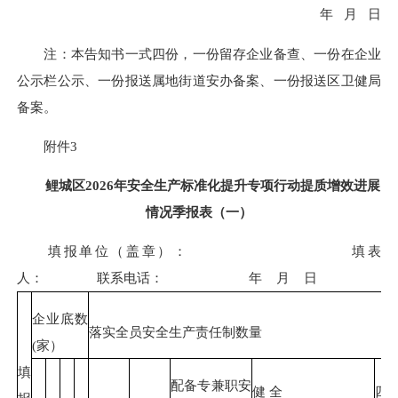
年 月 日
注：本告知书一式四份，一份留存企业备查、一份在企业
公示栏公示、一份报送属地街道安办备案、一份报送区卫健局
备案。
附件3
鲤城区2026年安全生产标准化提升专项行动提质增效进展
情况季报表（一）
填报单位（盖章）： 填表
人： 联系电话： 年 月 日
企业底数
落实全员安全生产责任制数量
(
家）
填
配备专兼职安
健 全
四