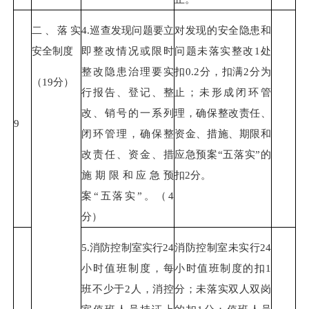
二、落实
4.巡查发现问题要立
对发现的安全隐患和
安全制度
即整改情况或限时
问题未落实整改1处
整改隐患治理要实
扣0.2分，扣满2分为
（19分）
行报告、登记、整
止；未形成闭环管
改、销号的一系列
理，确保整改责任、
9
闭环管理，确保整
资金、措施、期限和
改责任、资金、措
应急预案“五落实”的
施期限和应急预
扣2分。
案“五落实”。（4
分）
5.消防控制室实行24
消防控制室未实行24
小时值班制度，每
小时值班制度的扣1
班不少于2人，消控
分；未落实双人双岗