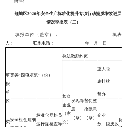
附件4
鲤城区2026年安全生产标准化提升专项行动提质增效进展
情况季报表（二）
填报单位（盖章）： 填表
人： 联系电话： 年 月 日
执法激励约束
重大隐
填
完善“四项规范”（份）
患挂牌
报
单
督办
检查
位
发现隐
督促整
企业
患
改隐患
（家
标准化
网格员
企业
（条）
（条）
安全检
创建细
隐
类
次）
运行提
检查导
数
隐患数