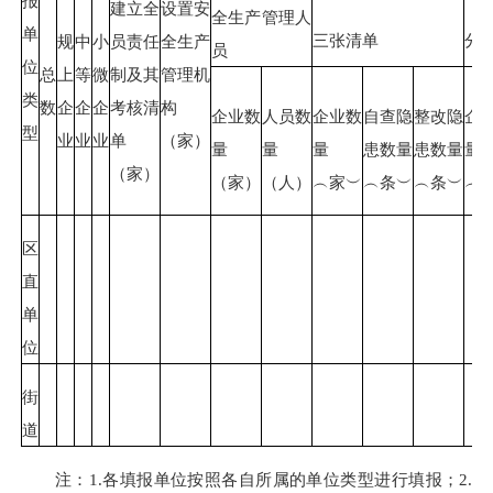
报
建立全
设置安
全生产管理人
单
三张清单
分
规
中
小
员责任
全生产
员
位
总
上
等
微
制及其
管理机
类
数
企
企
企
考核清
构
企业数
人员数
企业数
自查隐
整改隐
企
型
业
业
业
单
（家）
量
量
量
患数量
患数量
量
（家）
（家）
（人）
︵家︶
︵条︶
︵条︶
︵
区
直
单
位
街
道
注：1.各填报单位按照各自所属的单位类型进行填报；2.