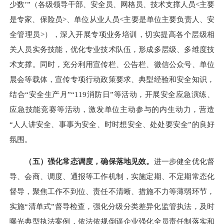
少数’”（各级领导干部、安全员、网格员、技术支撑人员<主要
是专家、保险员>、单位从业人员<主要是单位主要负责人、安
全管理员>），深入开展专项业务培训，切实提高各个层级相
关人员实务技能，优化专业技术队伍，形成多层级、多维度技
术支撑。同时，充分利用宣传栏、公告栏、微信公众号、单位
晨会等载体，宣传专项行动政策要求、典型经验和安全知识，
结合“安全生产月”“119消防日”等活动，开展安全应急演练、
应急技能竞赛等活动，激发单位主动参与的内生动力，营造
“人人讲安全、事事为安全、时时想安全、处处要安全”的良好
氛围。
（五）强化常态调度，确保落地见效。
进一步健全优化督
导、会商、调度、通报等工作机制，实施定期、不定期常态化
督导，聚焦工作不到位、责任不清晰、措施不力等薄弱环节，
实施“清单式”督导检查，强化分级分类差异化监管执法，及时
曝光典型执法案例，依法依规倒逼企业强化全员责任制落实和