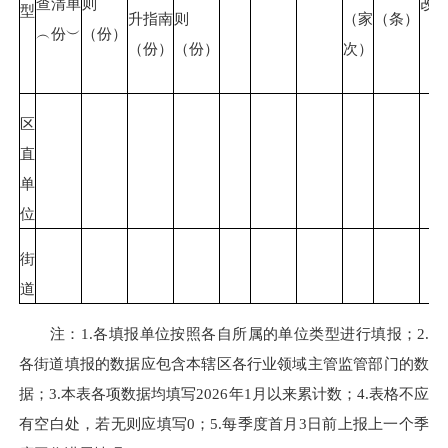
查清单
则
改
型
升指南
则
（家
（条）
︵份︶
（份）
（
（份）
（份）
次）
区
直
单
位
街
道
注：1.各填报单位按照各自所属的单位类型进行填报；2.
各街道填报的数据应包含本辖区各行业领域主管监管部门的数
据；3.本表各项数据均填写2026年1月以来累计数；4.表格不应
有空白处，若无则应填写0；5.每季度首月3日前上报上一个季