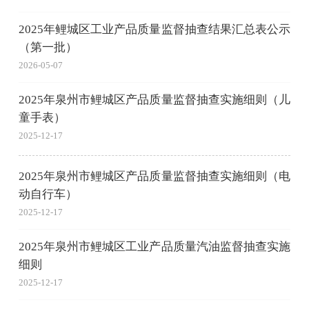
2025年鲤城区工业产品质量监督抽查结果汇总表公示
（第一批）
2026-05-07
2025年泉州市鲤城区产品质量监督抽查实施细则（儿
童手表）
2025-12-17
2025年泉州市鲤城区产品质量监督抽查实施细则（电
动自行车）
2025-12-17
2025年泉州市鲤城区工业产品质量汽油监督抽查实施
细则
2025-12-17