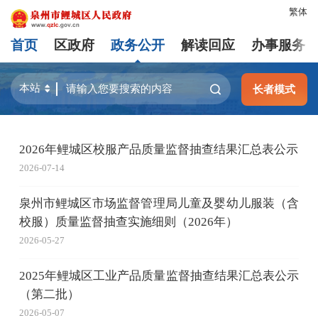
繁体
首页
区政府
政务公开
解读回应
办事服务
长者模式
2026年鲤城区校服产品质量监督抽查结果汇总表公示
2026-07-14
泉州市鲤城区市场监督管理局儿童及婴幼儿服装（含
校服）质量监督抽查实施细则（2026年）
2026-05-27
2025年鲤城区工业产品质量监督抽查结果汇总表公示
（第二批）
2026-05-07