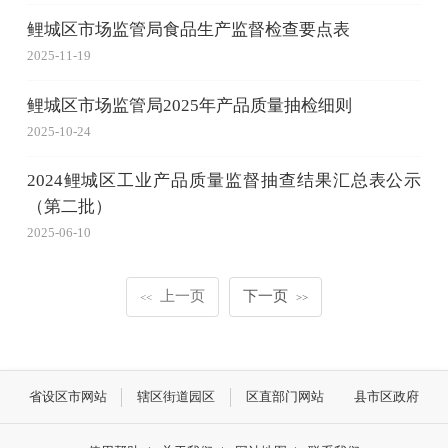
鲤城区市场监管局食品生产监督检查要点表
2025-11-19
鲤城区市场监管局2025年产品质量抽检细则
2025-10-24
2024鲤城区工业产品质量监督抽查结果汇总表公示
（第二批）
2025-06-10
上一页
下一页
<<
>>
省设区市网站
辖区街道园区
区直部门网站
县市区政府