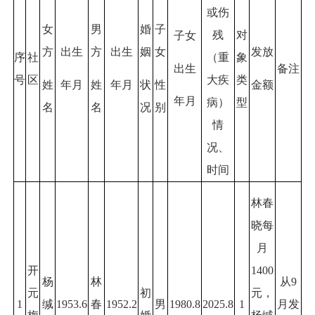
或伤
女
男
婚
子
残
对
子女
方
出生
方
出生
姻
女
发放
序
社
（重
象
出生
备注
号
区
大疾
类
姓
年月
姓
年月
状
性
金额
年月
病）
型
名
名
况
别
情
况、
时间
林春
晓每
月
开
1400
杨
林
从9
元
初
元，
1
缄
1953.6
春
1952.2
男
1980.8
2025.8
1
月发