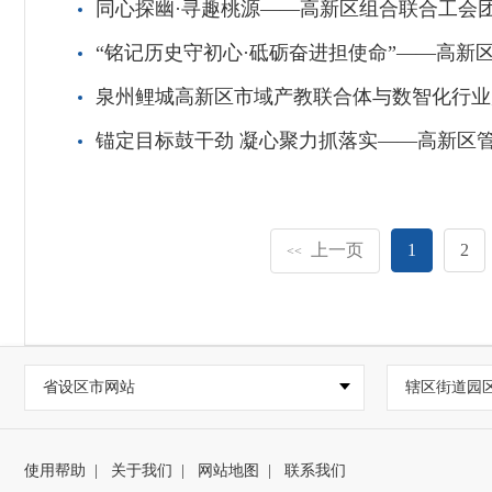
同心探幽·寻趣桃源——高新区组合联合工会
“铭记历史守初心·砥砺奋进担使命”——高新
泉州鲤城高新区市域产教联合体与数智化行业
锚定目标鼓干劲 凝心聚力抓落实——高新区管
上一页
1
2
<<
省设区市网站
辖区街道园
使用帮助
|
关于我们
|
网站地图
|
联系我们