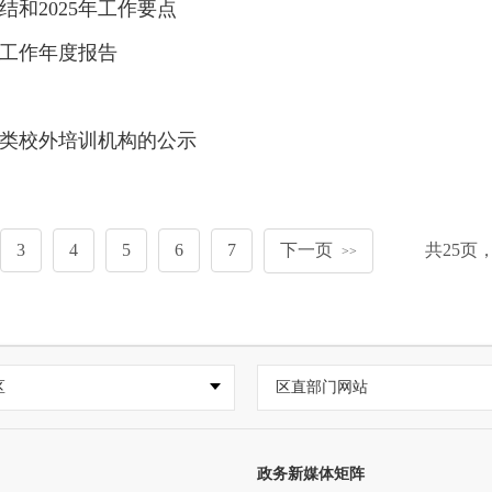
结和2025年工作要点
开工作年度报告
类校外培训机构的公示
3
4
5
6
7
下一页
共
25
页
>>
区
区直部门网站
政务新媒体矩阵