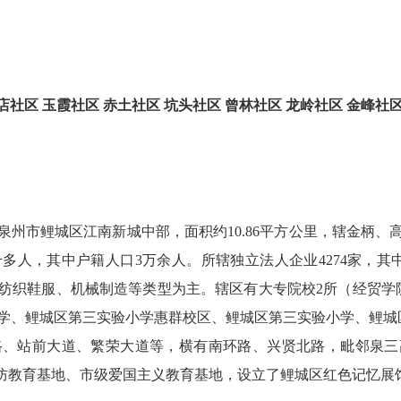
店社区
玉霞社区
赤土社区
坑头社区
曾林社区
龙岭社区
金峰社
泉州市鲤城区江南新城中部，面积约10.86平方公里，辖金柄
千多人，其中户籍人口3万余人。所辖独立法人企业4274家，其中
纺织鞋服、机械制造等类型为主。辖区有大专院校2所（经贸学
学、鲤城区第三实验小学惠群校区、鲤城区第三实验小学、鲤城
路、站前大道、繁荣大道等，横有南环路、兴贤北路，毗邻泉三
国防教育基地、市级爱国主义教育基地，设立了鲤城区红色记忆展