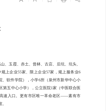
区
、高山、玉霞、赤土、曾林、古店、后坑、坑头、
规上企业55家、限上企业57家，规上服务业6
院、软件学院），小学6所（泉州市新华中心小
区第五中心小学），公立医院1家（中医联合医
高速入口。更有市区唯一革命老区——素有市
馆。