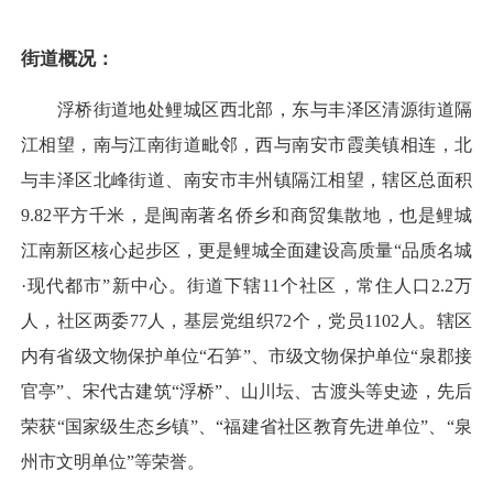
街道概况：
浮桥街道地处鲤城区西北部，东与丰泽区清源街道隔
江相望，南与江南街道毗邻，西与南安市霞美镇相连，北
与丰泽区北峰街道、南安市丰州镇隔江相望，辖区总面积
9.82平方千米，是闽南著名侨乡和商贸集散地，也是鲤城
江南新区核心起步区，更是鲤城全面建设高质量“品质名城
·现代都市”新中心。街道下辖11个社区，常住人口2.2万
人，社区两委77人，基层党组织72个，党员1102人。辖区
内有省级文物保护单位“石笋”、市级文物保护单位“泉郡接
官亭”、宋代古建筑“浮桥”、山川坛、古渡头等史迹，先后
荣获“国家级生态乡镇”、“福建省社区教育先进单位”、“泉
州市文明单位”等荣誉。