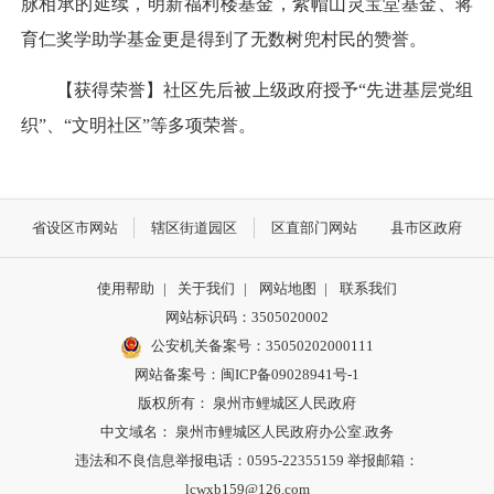
脉相承的延续，明新福利楼基金，紫帽山灵宝堂基金、蒋
育仁奖学助学基金更是得到了无数树兜村民的赞誉。
【获得荣誉】社区先后被上级政府授予“先进基层党组
织”、“文明社区”等多项荣誉。
省设区市网站
辖区街道园区
区直部门网站
县市区政府
使用帮助
|
关于我们
|
网站地图
|
联系我们
网站标识码：3505020002
公安机关备案号：35050202000111
网站备案号：闽ICP备09028941号-1
版权所有： 泉州市鲤城区人民政府
中文域名： 泉州市鲤城区人民政府办公室.政务
违法和不良信息举报电话：0595-22355159 举报邮箱：
lcwxb159@126.com