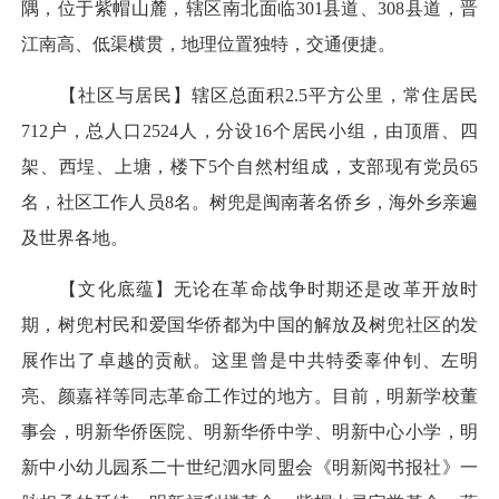
隅，位于紫帽山麓，辖区南北面临301县道、308县道，晋
江南高、低渠横贯，地理位置独特，交通便捷。
【社区与居民】辖区总面积2.5平方公里，常住居民
712户，总人口2524人，分设16个居民小组，由顶厝、四
架、西埕、上塘，楼下5个自然村组成，支部现有党员65
名，社区工作人员8名。树兜是闽南著名侨乡，海外乡亲遍
及世界各地。
【文化底蕴】无论在革命战争时期还是改革开放时
期，树兜村民和爱国华侨都为中国的解放及树兜社区的发
展作出了卓越的贡献。这里曾是中共特委辜仲钊、左明
亮、颜嘉祥等同志革命工作过的地方。目前，明新学校董
事会，明新华侨医院、明新华侨中学、明新中心小学，明
新中小幼儿园系二十世纪泗水同盟会《明新阅书报社》一