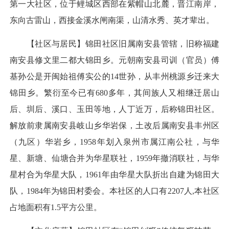
第一大社区，位于鲤城区西部在紫帽山北麓，晋江南岸，
东向古雷山，西接金溪水闸南渠，山清水秀、英才辈出。
【社区与居民】锦田社区旧属南安县管辖，旧称福建
南安县修文里二都大锦田乡。元朝南安县司训（官员）傅
基孙公是开闽始祖傅实公的14世孙，从丰州桃源乡迁来大
锦田乡。繁衍至今已有680多年，其间族人又相继迁居山
后、圳后、溪口、玉田等地，人丁近万，后称锦田社区。
解放前隶属南安县岐山乡华岩保，土改后属南安县丰州区
（九区）华岩乡，1958年划入泉州市属江南公社，与华
星、新塘、仙塘合并为华星联社，1959年撤消联社，与华
星村合为华星大队，1961年由华星大队折出自建为锦田大
队，1984年为锦田村委会。本社区的人口有2207人,本社区
占地面积有1.5平方公里。