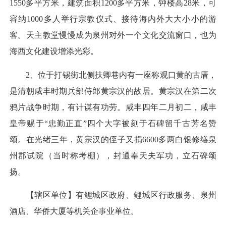
1550多平方米，建筑面积1200多平方米，钟楼高28米，可
容纳1000多人举行宗教仪式、接待海内外大大小小的游
客。天主教堂慢慢成为泉州对外一个文化交流窗口，也为
海西文化建设增添光彩。
2、位于打锡街北侧扶卿巷内有一座称观口黄的古厝，
是清朝咸丰时期兵部侍郎黄宗汉的故居。黄宗汉在第二次
鸦片战争时期，有计谋有功劳。咸丰四年二月初二，咸丰
皇帝赐于“忠勤正直”四个大字被刻于石碑留千古芳名赞
颂。在光绪三年，黄宗汉的侄子又捐6600多两白银修缮泉
州郡试院（当时称考棚），封通奉天夫军功，立石碑颂
扬。
【辖区单位】有鲤城区政府、鲤城区行政服务、泉州
酒店、华侨大厦等机关企事业单位。