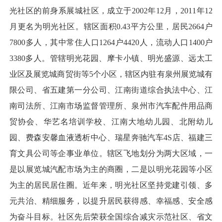
光社区的前身系展城社区，成立于2002年12月，2011年12
月更名为明光社区。辖区面积0.43平方公里，居民2664户
7800多人，其中常住人口1264户4420人，流动人口1400户
3380多人。管辖明光花园、摩卡小镇、明光盛源、远太工
业区及展览城商贸街等5个小区，辖区内驻有泉州展览城有
限公司、省五建第一分公司、江南街道综合执法中心、江
南司法所、江南市场监督管理所、泉州市汽车配件用品商
贸协会、华艺名培训学校、江南大地幼儿园、北附幼儿
园、费森安馨血液透析中心、瑞星奔驰汽车4S店、福建三
育文具公司等企事业单位。辖区飞地划分为两大区域，一
是以展览城汽配市场为主的商圈，二是以明光花园等小区
为主的居民居住圈。近年来，明光社区坚持党建引领、多
元共治、精细服务，以提升居民获得感、幸福感、安全感
为奋斗目标。社区先后荣获全国综合减灾示范社区、省文