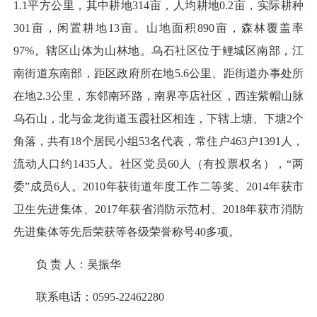
1.1平方公里，其中耕地314亩，人均耕地0.2亩，实际耕种
301亩，闲置耕地13亩。山地面积890亩，森林覆盖率
97%。辖区山体为山林地。乌石社区位于鲤城区南部，江
南街道东南部，距区政府所在地5.6公里、距街道办事处所
在地2.3公里，东邻南环路，南界亭店社区，西连紫帽山脉
乌石山，北与金龙街道玉霞社区相连，下辖上塘、下塘2个
角落，共有18个居民小组53名代表，常住户463户1391人，
流动人口约1435人。社区党员60人（有投票权名），“两
委”成员6人。2010年获街道年度工作二等奖、2014年获市
卫生先进集体、2017年获省消防示范村、2018年获市消防
先进集体等先后荣获等各级荣誉称号40多项。
负 责 人：吴振华
联系电话：0595-22462280