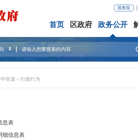
国务院
首页
区政府
政务公开
鲤中街道
>
行政行为
信息表
明细信息表