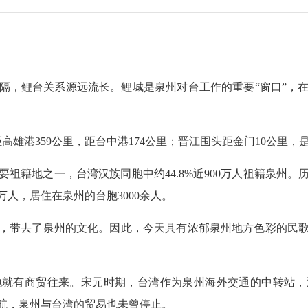
，鲤台关系源远流长。鲤城是泉州对台工作的重要“窗口”，在
雄港359公里，距台中港174公里；晋江围头距金门10公里，
地之一，台湾汉族同胞中约44.8%近900万人祖籍泉州。历
万人，居住在泉州的台胞3000余人。
带去了泉州的文化。因此，今天具有浓郁泉州地方色彩的民歌
有商贸往来。宋元时期，台湾作为泉州海外交通的中转站，通商
航，泉州与台湾的贸易也未曾停止。