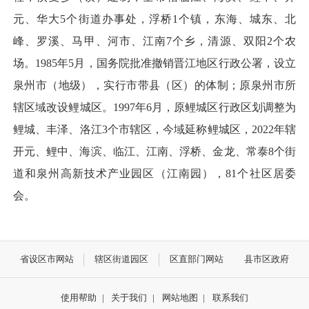
元、华大5个街道办事处，浮桥1个镇，东海、城东、北
峰、罗溪、马甲、河市、江南7个乡，清源、双阳2个农
场。1985年5月，国务院批准撤销晋江地区行政公署，设立
泉州市（地级），实行市带县（区）的体制；原泉州市所
辖区域改设鲤城区。1997年6月，原鲤城区行政区划调整为
鲤城、丰泽、洛江3个市辖区，今域延称鲤城区，2022年辖
开元、鲤中、海滨、临江、江南、浮桥、金龙、常泰8个街
道和泉州高新技术产业园区（江南园），81个社区居委
会。
省设区市网站
辖区街道园区
区直部门网站
县市区政府
使用帮助
|
关于我们
|
网站地图
|
联系我们