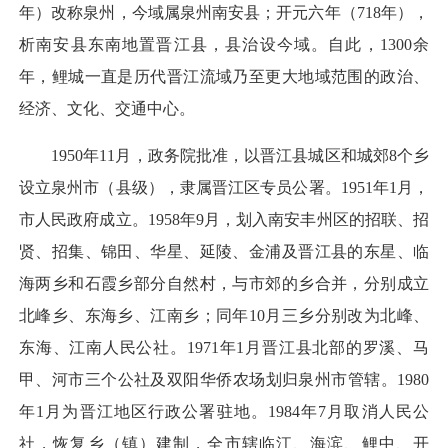
年）改称泉州，今域属泉州南安县；开元六年（718年），
析南安县东南地置晋江县，县治设今域。自此，1300余
年，鲤城一直是历代晋江流域乃至更大地域范围的政治、
经济、文化、交通中心。
1950年11月，政务院批准，以晋江县城区和城郊8个乡
设立泉州市（县级），隶属晋江区专员公署。1951年1月，
市人民政府成立。1958年9月，划入南安丰州区的招联、招
贤、招集、锦田、华星、延陵、金浦及晋江县的东星、临
海两乡和石霞乡部分自然村，与市郊的乡合并，分别成立
北峰乡、东海乡、江南乡；同年10月三乡分别改为北峰、
东海、江南人民公社。1971年1月晋江县北部的罗溪、马
甲、河市三个公社及双阳华侨农场划归泉州市管辖。1980
年1月为晋江地区行政公署驻地。1984年7月取消人民公
社，恢复乡（镇）建制，全市辖临江、海滨、鲤中、开