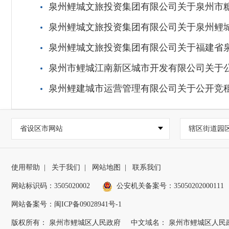
泉州鲤城文旅投资集团有限公司关于泉州市
泉州鲤城文旅投资集团有限公司关于泉州鲤
泉州鲤城文旅投资集团有限公司关于福建省
泉州市鲤城江南新区城市开发有限公司关于
泉州鲤建城市运营管理有限公司关于公开竞
省设区市网站
辖区街道园
使用帮助
|
关于我们
|
网站地图
|
联系我们
网站标识码：3505020002
公安机关备案号：35050202000111
网站备案号：闽ICP备09028941号-1
版权所有： 泉州市鲤城区人民政府
中文域名： 泉州市鲤城区人民