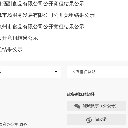
糖酒副食品有限公司公开竞租结果公示
城市场服务发展有限公司公开竞租结果公示
泉州市食品有限公司公开竞租结果公示
公开竞租结果公示
租结果公示
区
区直部门网站
政务新媒体矩阵
鲤城微事（公众号）
闽政通
政府办公室.政务