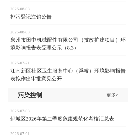
2026-08-03
排污登记注销公告
2026-08-03
泉州市田中机械配件有限公司（技改扩建项目）环
境影响报告表受理公示（8.3）
2026-07-21
江南新区社区卫生服务中心（浮桥）环境影响报告
表拟作出审批意见公开
污染控制
更多>
2026-07-03
鲤城区2026年第二季度危废规范化考核汇总表
2026-07-01