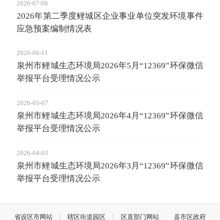
2026-07-06
2026年第二季度鲤城区企业事业单位突发环境事件
应急预案编制情况表
2026-06-11
泉州市鲤城生态环境局2026年5月“12369”环保微信
举报平台受理情况公示
2026-05-07
泉州市鲤城生态环境局2026年4月“12369”环保微信
举报平台受理情况公示
2026-04-03
泉州市鲤城生态环境局2026年3月“12369”环保微信
举报平台受理情况公示
省设区市网站
辖区街道园区
区直部门网站
县市区政府