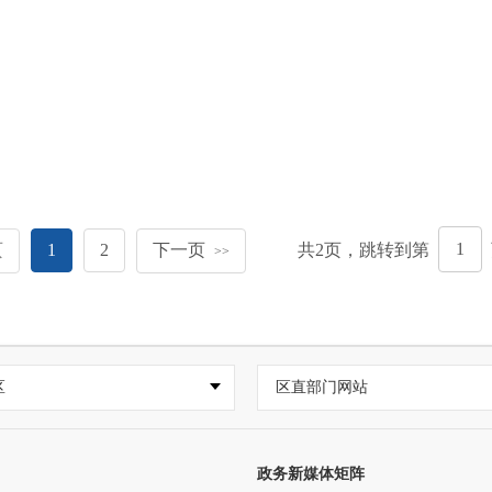
页
1
2
下一页
共
2
页，跳转到第
>>
区
区直部门网站
政务新媒体矩阵