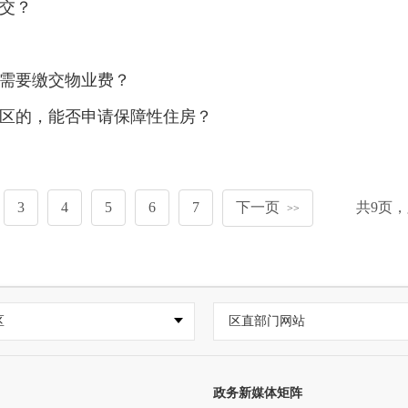
交？
需要缴交物业费？
区的，能否申请保障性住房？
3
4
5
6
7
下一页
共
9
页，
>>
区
区直部门网站
政务新媒体矩阵